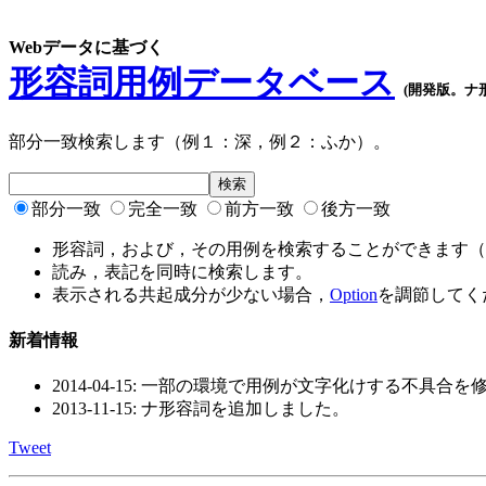
Webデータに基づく
形容詞用例データベース
(開発版。ナ
部分一致検索します（例１：深，例２：ふか）。
部分一致
完全一致
前方一致
後方一致
形容詞，および，その用例を検索することができます（
読み，表記を同時に検索します。
表示される共起成分が少ない場合，
Option
を調節してく
新着情報
2014-04-15: 一部の環境で用例が文字化けする不具合
2013-11-15: ナ形容詞を追加しました。
Tweet