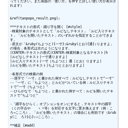
ってください。また画面の「使い方」を押すと詳しい使い方が表示さ
れます）

&ref(tanpopo_result.png);

***テキストの形式・踊り字を開く [#style]

-検索対象のテキストとして「ルビなしテキスト」「ルビ入りテキス
ト」「ルビを開いたテキスト」のいずれかを指定することができま
す。

-原文が「&ruby(ちよつと){一寸};&ruby(とお){通};りますよ」
の場合，各形式は次のようになります。

|CENTER:テキストの形式|CENTER:検索対象となるテキスト|h

|ルビなしテキスト|一寸通りますよ|

|ルビ入りテキスト|一寸［ちよつと］通［とお］りますよ|

|ルビを開いたテキスト|ちよつととおりますよ|

-各形式での検索の例

--漢字で「一寸」と書かれた例すべて：ルビなしテキストで"一寸"

--「一寸」に「ちよつと」とルビがついている例：ルビ入りテキス
トで"一寸［ちよつと］"

--ひらがなで「ちよつと」と書かれた例すべて：ルビを開いたテキ
ストで"ちよつと"

-「踊字をひらく」オプションをオンにすると，テキスト中の踊字
（くの字点やゝゞヽヾ等）を対応する文字に置き換えます（例：こゝ
ろ→こころ）。「ルビを開いたテキスト」の場合にも有効です（&rub
y(こゝろ){心};→こころ）。

**補足 [#add]
