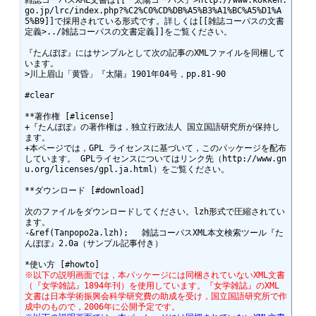
雑誌コーパスXML文書は[[『太陽コーパス』>http://www.kokken.
go.jp/lrc/index.php?%C2%C0%CD%DB%A5%B3%A1%BC%A5%D1%A
5%B9]]で採用されている形式です。詳しくは[[雑誌コーパスの文書
定義>../雑誌コーパスの文書定義]]をご覧ください。

『たんぽぽ』にはサンプルとして次の記事のXMLファイルを同梱して
います。

>川上眉山「黄昏」『太陽』1901年04号，pp.81-90

#clear

**著作権 [#license]

+『たんぽぽ』の著作権は，独立行政法人 国立国語研究所が保持し
ます。 

+本ページでは，GPL ライセンスに基づいて，このパッケージを配布
しています。 GPLライセンスについてはリンク先（http://www.gn
u.org/licenses/gpl.ja.html）をご覧ください。

**ダウンロード [#download]

次のファイルをダウンロードしてください。lzh形式で圧縮されてい
ます。

-&ref(Tanpopo2a.lzh);　 雑誌コーパスXML本文検索ツール『た
んぽぽ』2.0a（サンプル記事付き）

※以下の説明画面では，本パッケージには同梱されていないXML文書
（『女学雑誌』1894年刊）を使用しています。『女学雑誌』のXML
文書は日本学術振興会科学研究費の助成を受け，国立国語研究所で作
成中のもので，2006年に公開予定です。