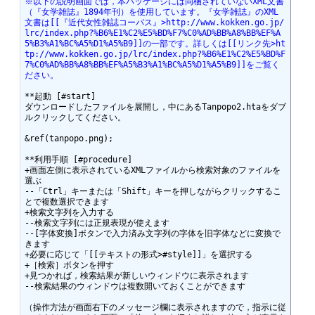
※以下の説明画面では，本パッケージには同梱されていないXML文書
（『女学雑誌』1894年刊）を使用しています。『女学雑誌』のXML
文書は[[『近代女性雑誌コーパス』>http://www.kokken.go.jp/
lrc/index.php?%B6%E1%C2%E5%BD%F7%C0%AD%BB%A8%BB%EF%A
5%B3%A1%BC%A5%D1%A5%B9]]の一部です。詳しくは[[リンク先>ht
tp://www.kokken.go.jp/lrc/index.php?%B6%E1%C2%E5%BD%F
7%C0%AD%BB%A8%BB%EF%A5%B3%A1%BC%A5%D1%A5%B9]]をご覧く
ださい。
**起動 [#start]

ダウンロードしたファイルを展開し，中にあるTanpopo2.htaをダブ
ルクリックしてください。

&ref(tanpopo.png);

**利用手順 [#procedure]

+画面左側に表示されているXMLファイルから検索対象のファイルを
選ぶ

--「Ctrl」キーまたは「Shift」キーを押しながらクリックするこ
とで複数選択できます

+検索文字列を入力する

--検索文字列には正規表現が使えます

--[字体変換]ボタンで入力済み文字列の字体を旧字体などに変換で
きます

+必要に応じて「[[テキストの形式>#style]]」を選択する

+［検索］ボタンを押す

+見つかれば，検索結果が新しいウィンドウに表示されます

--検索結果のウィンドウは複数開いておくことができます

（操作方法が画面右下のメッセージ欄に表示されますので，指示に従