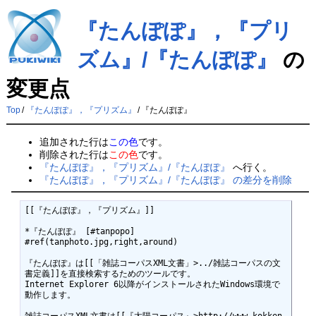
『たんぽぽ』，『プリ
ズム』/『たんぽぽ』
の
変更点
Top
/
『たんぽぽ』，『プリズム』
/
『たんぽぽ』
追加された行は
この色
です。
削除された行は
この色
です。
『たんぽぽ』，『プリズム』/『たんぽぽ』
へ行く。
『たんぽぽ』，『プリズム』/『たんぽぽ』 の差分を削除
[[『たんぽぽ』，『プリズム』]]

*『たんぽぽ』 [#tanpopo]

#ref(tanphoto.jpg,right,around)

『たんぽぽ』は[[「雑誌コーパスXML文書」>../雑誌コーパスの文
書定義]]を直接検索するためのツールです。

Internet Explorer 6以降がインストールされたWindows環境で
動作します。
