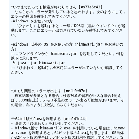
*いつまでたっても検索が終わりません [#s77e6c43]

　なんらかのエラーが発生していると思われます。次のようにして，
エラーの原因を確認してみてください。

-Windows をお使いの方

　『ひまわり』を起動すると，一緒にDOS窓（黒いウィンドウ）が起
動します。ここにエラーが出力されていないか確認してみてくださ
い。

-Windows 以外の OS をお使いの方（himawari.jar をお使いの
方）

++コマンドラインから himawari.jar を起動してください。例を
以下に示します。

 % java -jar himawari.jar

++『ひまわり』起動時，検索時にエラーが出ていないか確認してく
ださい。

*メモリ関連のエラーが出ます [#efb0e87d]

　検索結果が多量となる場合，検索対象の資料が巨大な場合(例え
ば，300MB以上)，メモリ不足のエラーが出る可能性があります。そ
の場合，次のように対処してみてください。

**64bit版のJavaを利用する [#pe141e44]

- 最新の『ひまわり』を利用してください。

- Windows版で himawari32.exe を利用している場合は，himaw
ari.exe を利用すると，64ビット版のJavaを利用します。OS自体
が32ビット版の場合は，64ビット版の利用を検討してください。な