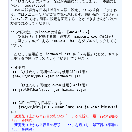
* 『ひまわり』のメニューなどが英語になってしまう。日本語にし
たい。 [#wd57c9be]

　OSの言語設定を日本語以外の言語に設定している場合，『ひまわ
り』ではメニューなどが英語で表示されます。最新版の『ひまわり』
(ver.1.7)では，簡単に設定を変更することができませんが，次の
方法で対応してください。

** 対応方法1（Windowsの場合） [#a943f587]

　『ひまわり』を起動する際，通常の himawari.exe の代わり
に，同じフォルダにある himawari.bat をダブルクリックしてく
ださい。

　ただし，使用前に，himawari.bat を「メモ帳」などのテキスト
エディタで開いて，次のように変更してください。

- 変更前

 :: 『ひまわり』同梱のJavaを使用(32bit用)

 jre\32\bin\java -jar himawari.jar

 :: 『ひまわり』同梱のJavaを使用(64bit用)

 :: jre\64\bin\java -jar himawari.jar

 :: GUI の言語を日本語にする

 :: jre\64\bin\java -Duser.language=ja -jar himawari.
- 変更後（上から２行目の行頭の「::」を削除し，最下行の行頭の
「::」を削除）
- 変更後（上から２行目の行頭に「::」を追加し，最下行の行頭の
「::」を削除）