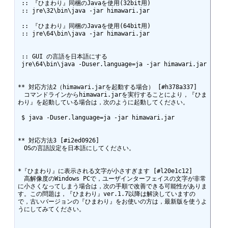
 :: 『ひまわり』同梱のJavaを使用(32bit用)

 :: jre\32\bin\java -jar himawari.jar

 :: 『ひまわり』同梱のJavaを使用(64bit用)

 :: jre\64\bin\java -jar himawari.jar

 :: GUI の言語を日本語にする

 jre\64\bin\java -Duser.language=ja -jar himawari.jar

** 対応方法2（himawari.jarを起動する場合） [#h378a337]

　コマンドラインからhimawari.jarを実行することにより，『ひま
わり』を起動している場合は，次のように起動してください。

 $ java -Duser.language=ja -jar himawari.jar 

** 対応方法3 [#i2ed0926]

　OSの言語設定を日本語にしてください。

*『ひまわり』に表示される文字が小さすぎます [#l20e1c12]

　高解像度のWindows PCで，ユーザインターフェイスの文字が非常
に小さくなってしまう場合は，次の手順で改善できる可能性がありま
す。この問題は，『ひまわり』ver.1.7以降は解決していますの
で，古いバージョンの『ひまわり』をお使いの方は，最新版を使うよ
うにしてみてください。
