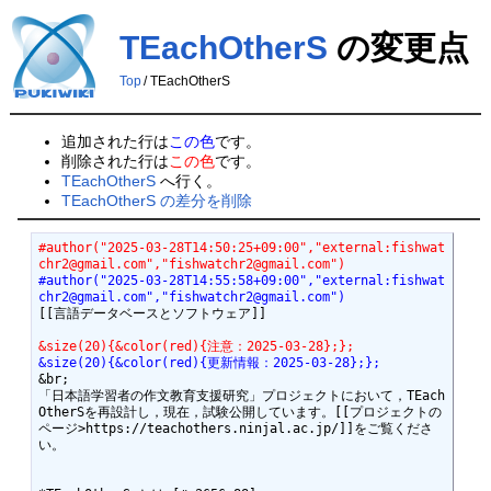
TEachOtherS
の変更点
Top
/
TEachOtherS
追加された行は
この色
です。
削除された行は
この色
です。
TEachOtherS
へ行く。
TEachOtherS の差分を削除
#author("2025-03-28T14:50:25+09:00","external:fishwat
chr2@gmail.com","fishwatchr2@gmail.com")
#author("2025-03-28T14:55:58+09:00","external:fishwat
chr2@gmail.com","fishwatchr2@gmail.com")
[[言語データベースとソフトウェア]]

&size(20){&color(red){注意：2025-03-28};};
&size(20){&color(red){更新情報：2025-03-28};};
&br;

「日本語学習者の作文教育支援研究」プロジェクトにおいて，TEach
OtherSを再設計し，現在，試験公開しています。[[プロジェクトの
ページ>https://teachothers.ninjal.ac.jp/]]をご覧くださ
い。
