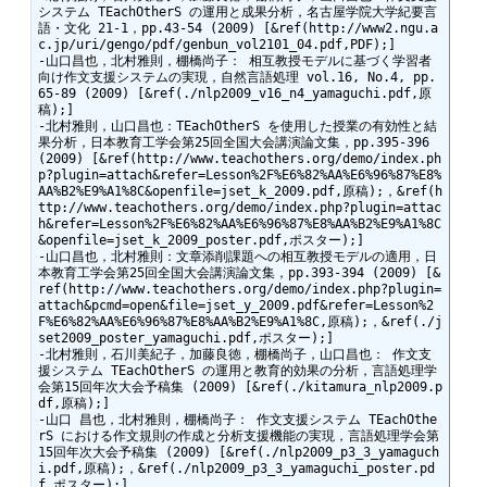
システム TEachOtherS の運用と成果分析，名古屋学院大学紀要言
語・文化 21-1，pp.43-54 (2009) [&ref(http://www2.ngu.a
c.jp/uri/gengo/pdf/genbun_vol2101_04.pdf,PDF);]

-山口昌也，北村雅則，棚橋尚子： 相互教授モデルに基づく学習者
向け作文支援システムの実現，自然言語処理 vol.16, No.4, pp.
65-89 (2009) [&ref(./nlp2009_v16_n4_yamaguchi.pdf,原
稿);]

-北村雅則，山口昌也：TEachOtherS を使用した授業の有効性と結
果分析，日本教育工学会第25回全国大会講演論文集，pp.395-396 
(2009) [&ref(http://www.teachothers.org/demo/index.ph
p?plugin=attach&refer=Lesson%2F%E6%82%AA%E6%96%87%E8%
AA%B2%E9%A1%8C&openfile=jset_k_2009.pdf,原稿);，&ref(h
ttp://www.teachothers.org/demo/index.php?plugin=attac
h&refer=Lesson%2F%E6%82%AA%E6%96%87%E8%AA%B2%E9%A1%8C
&openfile=jset_k_2009_poster.pdf,ポスター);]

-山口昌也，北村雅則：文章添削課題への相互教授モデルの適用，日
本教育工学会第25回全国大会講演論文集，pp.393-394 (2009) [&
ref(http://www.teachothers.org/demo/index.php?plugin=
attach&pcmd=open&file=jset_y_2009.pdf&refer=Lesson%2
F%E6%82%AA%E6%96%87%E8%AA%B2%E9%A1%8C,原稿);，&ref(./j
set2009_poster_yamaguchi.pdf,ポスター);]

-北村雅則，石川美紀子，加藤良徳，棚橋尚子，山口昌也： 作文支
援システム TEachOtherS の運用と教育的効果の分析，言語処理学
会第15回年次大会予稿集 (2009) [&ref(./kitamura_nlp2009.p
df,原稿);]

-山口 昌也，北村雅則，棚橋尚子： 作文支援システム TEachOthe
rS における作文規則の作成と分析支援機能の実現，言語処理学会第
15回年次大会予稿集 (2009) [&ref(./nlp2009_p3_3_yamaguch
i.pdf,原稿);，&ref(./nlp2009_p3_3_yamaguchi_poster.pd
f,ポスター);]
