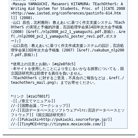
-Masaya YAMAGUCHI, Masanori KITAMURA: TEachOtherS: A 
Writing Aid System for Students, Proc. of [[CATE 2008
>http://www.iasted.org/conferences/pastinfo-614.htm
l]] (2008). 

-山口 昌也，北村雅則: 教えあいに基づく作文支援システム TEach
OtherS の実現と予備的評価，言語処理学会第14回年次大会予稿集 
(2008) [&ref(./nlp2008_pc2_1_yamaguchi.pdf,原稿);，&re
f(./nlp2008_pc2_1_yamaguchi_poster_rev1.pdf,ポスタ
ー);]

-山口昌也：教えあいに基づく作文作成支援システムの設計，言語処
理学会第13回年次大会予稿集 (2007) [&ref(./sakubun_nlp200
7.pdf,原稿);]

*使用上の注意とお願い [#q2e8fdc5]

-本サイトを使用したことにより生じるいかなる損害についても，国
立国語研究所は賠償する責任を負いません。

-TEachOtherS に対するご意見，不具合のご報告などは，&ref(./
teachothers_mail.png); までお寄せください。

*リンク [#za1f801f]

-[[./章立てマニュアル]]

//-[[国際会議，ワークショップ]]

//-[[言語データベースとソフトウェア>lrc:言語データベースとソ
フトウェア]] (国立国語研究所)

//-[[Pukiwiki>http://pukiwiki.sourceforge.jp/]]
