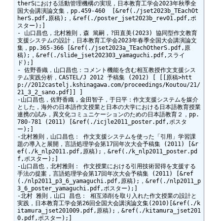
therSにおける活動管理機構の実現，日本教育工学会2023年秋季全
国大会講演論文集，pp.459-460  [&ref(./jset2023b_TEachOt
herS.pdf,原稿);，&ref(./poster_jset2023b_rev01.pdf,ポ
スター);]

- 山口昌也，北村雅則，森 篤嗣，?田直美(2023) 協同型作文教育
支援システムの設計，日本教育工学会2023年春季全国大会講演論文
集，pp.365-366 [&ref(./jset2023a_TEachOtherS.pdf,原
稿);，&ref(./slide_jset202303_yamaguchi.pdf,スライ
ド);]

- 佐野香織，山口昌也：コメント機能を含む相互教授作文支援シス
テム実践分析，CASTEL/J 2012 予稿集 (2012) [ [[原稿>htt
p://2012castelj.kshinagawa.com/proceedings/Koutou/21/
21_3_2_sano.pdf]] ]

-山口昌也，佐野香織，金田智子，于日平：作文支援システムを媒介
とした，海外の日本語作文授業と日本の大学における日本語教育授業
連携の試み，異文化コミュニケーションのための日本語教育２，pp.
780-781 (2011) [&ref(./icjle2011_poster.pdf,ポスタ
ー);]

-北村雅則，山口昌也： 作文支援システムを使った「引用」学習課
題の導入と展開，言語処理学会第17回年次大会予稿集 (2011) [&r
ef(./k_nlp2011.pdf,原稿);，&ref(./k_nlp2011_poster.pd
f,ポスター);]

-山口昌也，北村雅則： 作文授業における引用技術習得を支援する
手法の提案，言語処理学会第17回年次大会予稿集 (2011) [&ref
(./nlp2011_p3_6_yamaguchi.pdf,原稿);，&ref(./nlp2011_p
3_6_poster_yamaguchi.pdf,ポスター);]

-北村 雅則，山口 昌也： 相互添削を取り入れた作文授業の設計と
実践，日本教育工学会第26回全国大会講演論文集(2010)[&ref(./k
itamura_jset201009.pdf,原稿);，&ref(./kitamura_jset201
0.pdf,ポスター);]
