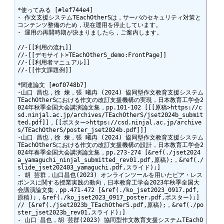
*使ってみる [#lef744e4]

- 作文支援システムTEachOtherSは，サーバのセキュリティ対策と
コンテンツ整備のため，現在運用を停止しています。

- 運用の再開時期が決まりましたら，ご案内します。

//-[[利用の流れ]]

//-[[デモサイト>TEachOtherS_demo:FrontPage]]

//-[[利用者マニュアル]]

//-[[作文課題例]]

*関連論文 [#of0748b7]

-山口 昌也，徐 煉，張 曦冉 (2024) 協同型作文教育支援システム
TEachOtherSにおける作文の改訂支援機構の実現，日本教育工学会2
024年秋季全国大会講演論文集，pp.101-102 [[[原稿>https://c
sd.ninjal.ac.jp/archives/TEachOtherS/jset2024b_submit
ted.pdf]]，[[ポスター>https://csd.ninjal.ac.jp/archive
s/TEachOtherS/poster_jset2024b.pdf]]]

-山口 昌也，徐 煉，張 曦冉 (2024) 協同型作文教育支援システム
TEachOtherSにおける作文の改訂支援機構の設計，日本教育工学会2
024年春季全国大会講演論文集，pp.273-274 [&ref(./jset2024
a_yamaguchi_ninjal_submitted_rev01.pdf,原稿);，&ref(./
slide_jset202403_yamaguchi.pdf,スライド);]

- 胡 芸群，山口昌也(2023) オンラインツールを用いたピア・レス
ポンスに関する授業実践の動向，日本教育工学会2023年秋季全国大
会講演論文集，pp.471-472 [&ref(./ko_jset2023_0917.pdf,
原稿);，&ref(./ko_jset2023_0917_poster.pdf,ポスター);] 

// [&ref(./jset2023b_TEachOtherS.pdf,原稿);，&ref(./po
ster_jset2023b_rev01,スライド);]

- 山口 昌也，胡 芸群(2023) 協同型作文教育支援システムTEachO