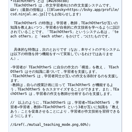
*TEachOtherS とは [#w2656c88]

　TEachOtherS は，作文学習者向けの作文支援システムです。

&br;（最新の情報は，[[Bluesky>https://bsky.app/profile/
csd.ninjal.ac.jp]]でもお知らせします）

　TEachOtherS の特徴は，学習者，教師，TEachOtherSが互いの
知識を教えあいつつ，学習者が自発的に作文技術を学べるように設計
されていることです。「TEachOtherS」というシステム名は，「te
ach others」と「each other」をかけて，つけたものです。

　具体的な特徴は，次のとおりです（なお，本サイトのデモシステム
は以下の特徴を持つ機能をすべて実装しているわけではありませ
ん）。

-学習者が TEachOtherS に自分の作文の「構造」を教え， TEach
OtherS はその知識に基づいて，学習者を支援します。

-TEachOtherS は，学習者同士が互いの作文を添削するのを支援し
ます。

-教師は，自らの授業計画に沿って TEachOtherS が機能するよ
う，TEachOtherS をカスタマイズすることができます。また，TEa
chOtherS は，学習者の作文を教師が分析するのを支援します。

//　以上のように，TEachOtherS は，学習者⇔TEachOtherS ，学
習者⇔学習者，教師⇔TEachOtherS という3者が互いに知識を「教え
あう」ことを促進させることにより，学習者が作文技術を習得できる
ようにします。

//&ref(./mutual_teaching_mode.png,60%);
