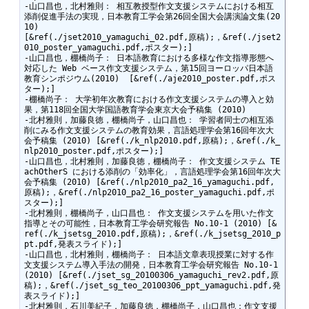
-山口昌也，北村雅則： 相互教授型作文支援システムにおける相互
添削促進手法の実現，日本教育工学会第26回全国大会講演論文集(20
10)

[&ref(./jset2010_yamaguchi_02.pdf,原稿);，&ref(./jset2
010_poster_yamaguchi.pdf,ポスター);]

-山口昌也，棚橋尚子： 日本語教育における多様な作文指導形態へ
対応した Web ベース作文支援システム，第15回ヨーロッパ日本語
教育シンポジウム(2010)  [&ref(./aje2010_poster.pdf,ポス
ター);]

-棚橋尚子： 大学初年次教育における作文支援システムの導入と効
果，第118回全国大学国語教育学会東京大会予稿集 (2010) 

-北村雅則，加藤良徳，棚橋尚子，山口昌也： 学習者同士の相互添
削にみる作文支援システムの教育効果，言語処理学会第16回年次大
会予稿集 (2010) [&ref(./k_nlp2010.pdf,原稿);，&ref(./k_
nlp2010_poster.pdf,ポスター);]

-山口昌也，北村雅則，加藤良徳，棚橋尚子： 作文支援システム TE
achOtherS における添削の「効率化」，言語処理学会第16回年次大
会予稿集 (2010) [&ref(./nlp2010_pa2_16_yamaguchi.pdf,
原稿);，&ref(./nlp2010_pa2_16_poster_yamaguchi.pdf,ポ
スター);]

-北村雅則，棚橋尚子，山口昌也： 作文支援システムを用いた作文
指導とその可能性，日本教育工学会研究報告 No.10-1 (2010) [&
ref(./k_jsetsg_2010.pdf,原稿);，&ref(./k_jsetsg_2010_p
pt.pdf,発表スライド);]

-山口昌也，北村雅則，棚橋尚子： 日本語文章表現授業に対する作
文支援システム導入手法の開発，日本教育工学会研究報告 No.10-1 
(2010) [&ref(./jset_sg_20100306_yamaguchi_rev2.pdf,原
稿);，&ref(./jset_sg_teo_20100306_ppt_yamaguchi.pdf,発
表スライド);]

-北村雅則，石川美紀子，加藤良徳，棚橋尚子，山口昌也：作文支援