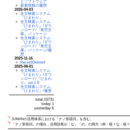
とソフトウェア
新着情報の履歴
2026-04-03
全文検索システム
『ひまわり』
全文検索システム
『ひまわり』/ダウ
ンロード/『青空文
庫』パッケージ
全文検索システム
『ひまわり』/ダウ
ンロード/『青空文
庫』パッケージ/履
歴
2025-11-16
RecentDeleted
2025-08-01
全文検索システム
『ひまわり』/ダウ
ンロード/『ひまわ
り』ver.1.8
全文検索システム
『ひまわり』/履歴
total:10731
today:1
yesterday:6
*1
JUMANの活用体系における「ナノ形容詞」を含む。
*2
「ナノ形容詞」の場合，活用語尾が「な」「の」の両方（例：様々な，様々