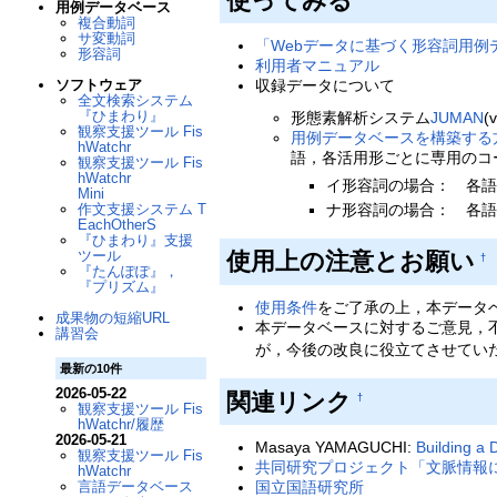
使ってみる
用例データベース
複合動詞
サ変動詞
「Webデータに基づく形容詞用例
形容詞
利用者マニュアル
収録データについて
ソフトウェア
全文検索システム
『ひまわり』
形態素解析システム
JUMAN
(
観察支援ツール Fis
用例データベースを構築する
hWatchr
語，各活用形ごとに専用のコ
観察支援ツール Fis
hWatchr
イ形容詞の場合： 各語
Mini
ナ形容詞の場合： 各語
作文支援システム T
EachOtherS
『ひまわり』支援
ツール
使用上の注意とお願い
†
『たんぽぽ』，
『プリズム』
使用条件
をご了承の上，本データ
成果物の短縮URL
本データベースに対するご意見，
講習会
が，今後の改良に役立てさせてい
最新の10件
2026-05-22
関連リンク
†
観察支援ツール Fis
hWatchr/履歴
2026-05-21
Masaya YAMAGUCHI:
Building a
観察支援ツール Fis
共同研究プロジェクト「文脈情報
hWatchr
言語データベース
国立国語研究所