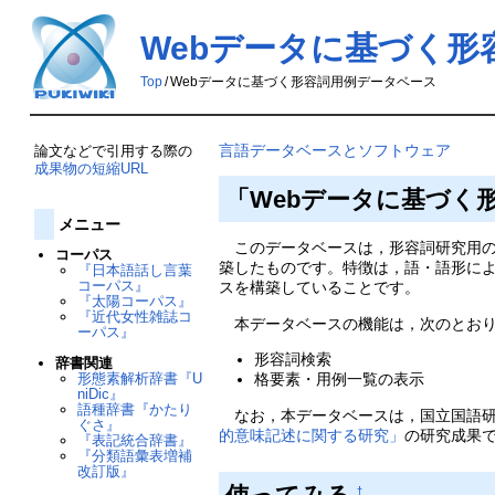
Webデータに基づく形
Top
/
Webデータに基づく形容詞用例データベース
言語データベースとソフトウェア
論文などで引用する際の
成果物の短縮URL
「Webデータに基づく
メニュー
このデータベースは，形容詞研究用の
コーパス
築したものです。特徴は，語・語形に
『日本語話し言葉
コーパス』
スを構築していることです。
『太陽コーパス』
『近代女性雑誌コ
本データベースの機能は，次のとおり
ーパス』
形容詞検索
辞書関連
形態素解析辞書『U
格要素・用例一覧の表示
niDic』
語種辞書『かたり
なお，本データベースは，国立国語研
ぐさ』
的意味記述に関する研究」
の研究成果
『表記統合辞書』
『分類語彙表増補
改訂版』
†