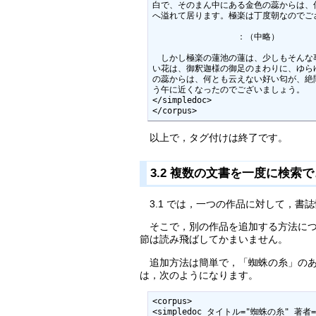
白で、そのまん中にある金色の蕊からは、
へ溢れて居ります。極楽は丁度朝なのでござ
　　　　　　　　　　：（中略）

　しかし極楽の蓮池の蓮は、少しもそんな
い花は、御釈迦様の御足のまわりに、ゆら
の蕊からは、何とも云えない好い匂が、絶
う午に近くなったのでございましょう。

</simpledoc>

</corpus>
以上で，タグ付けは終了です。
3.2 複数の文書を一度に検索
3.1 では，一つの作品に対して，書
そこで，別の作品を追加する方法につ
節は読み飛ばしてかまいません。
追加方法は簡単で，「蜘蛛の糸」のあ
は，次のようになります。
<corpus>

<simpledoc タイトル="蜘蛛の糸" 著者