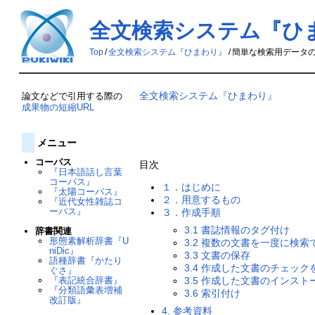
全文検索システム『ひ
Top
/
全文検索システム『ひまわり』
/
簡単な検索用データ
全文検索システム『ひまわり』
論文などで引用する際の
成果物の短縮URL
メニュー
コーパス
目次
『日本語話し言葉
コーパス』
１．はじめに
『太陽コーパス』
２．用意するもの
『近代女性雑誌コ
ーパス』
３．作成手順
3.1 書誌情報のタグ付け
辞書関連
形態素解析辞書『U
3.2 複数の文書を一度に検
niDic』
3.3 文書の保存
語種辞書『かたり
3.4 作成した文書のチェック
ぐさ』
『表記統合辞書』
3.5 作成した文書のインスト
『分類語彙表増補
3.6 索引付け
改訂版』
4. 参考資料