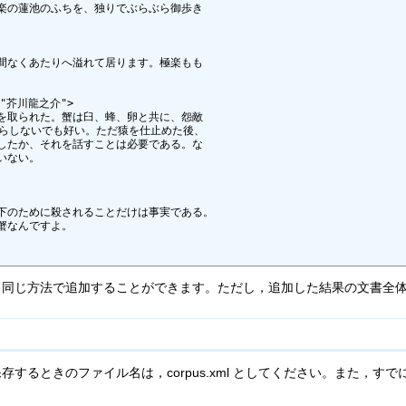
楽の蓮池のふちを、独りでぶらぶら御歩き

間なくあたりへ溢れて居ります。極楽もも

="芥川龍之介">

を取られた。蟹は臼、蜂、卵と共に、怨敵

らしないでも好い。ただ猿を仕止めた後、

したか、それを話すことは必要である。な

ない。

下のために殺されることだけは事実である。

なんですよ。

じ方法で追加することができます。ただし，追加した結果の文書全体を「
ときのファイル名は，corpus.xml としてください。また，すでに，説明
。