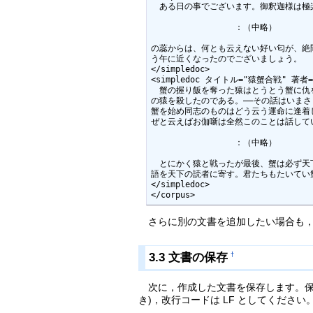
　ある日の事でございます。御釈迦様は極
　　　　　　　　　　：（中略）

の蕊からは、何とも云えない好い匂が、絶
う午に近くなったのでございましょう。

</simpledoc>

<simpledoc タイトル="猿蟹合戦" 著者
　蟹の握り飯を奪った猿はとうとう蟹に仇
の猿を殺したのである。――その話はいまさ
蟹を始め同志のものはどう云う運命に逢着
ぜと云えばお伽噺は全然このことは話してい
　　　　　　　　　　：（中略）

　とにかく猿と戦ったが最後、蟹は必ず天
語を天下の読者に寄す。君たちもたいてい蟹
</simpledoc>

</corpus>
さらに別の文書を追加したい場合も，同
3.3 文書の保存
†
次に，作成した文書を保存します。保存する
き)，改行コードは LF としてください