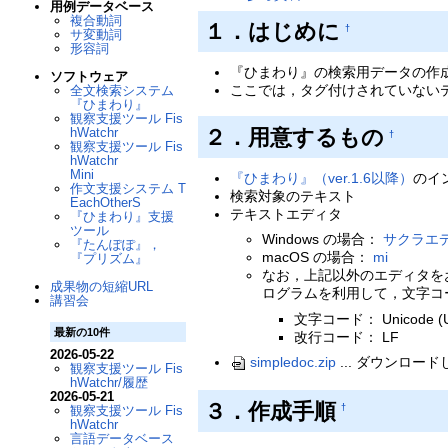
用例データベース
複合動詞
１．はじめに
†
サ変動詞
形容詞
『ひまわり』の検索用データの作
ソフトウェア
ここでは，タグ付けされていないテ
全文検索システム
『ひまわり』
観察支援ツール Fis
２．用意するもの
hWatchr
†
観察支援ツール Fis
hWatchr
Mini
『ひまわり』（ver.1.6以降）
のイ
作文支援システム T
検索対象のテキスト
EachOtherS
テキストエディタ
『ひまわり』支援
ツール
Windows の場合：
サクラエ
『たんぽぽ』，
macOS の場合：
mi
『プリズム』
なお，上記以外のエディタを
成果物の短縮URL
ログラムを利用して，文字コ
講習会
文字コード： Unicode (U
最新の10件
改行コード： LF
2026-05-22
simpledoc.zip
... ダウンロー
観察支援ツール Fis
hWatchr/履歴
2026-05-21
３．作成手順
†
観察支援ツール Fis
hWatchr
言語データベース