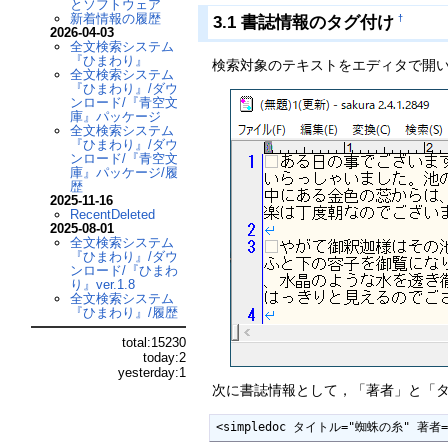
とソフトウェア
新着情報の履歴
3.1 書誌情報のタグ付け
†
2026-04-03
全文検索システム
『ひまわり』
検索対象のテキストをエディタで開い
全文検索システム
『ひまわり』/ダウ
ンロード/『青空文
庫』パッケージ
全文検索システム
『ひまわり』/ダウ
ンロード/『青空文
庫』パッケージ/履
歴
2025-11-16
RecentDeleted
2025-08-01
全文検索システム
『ひまわり』/ダウ
ンロード/『ひまわ
り』ver.1.8
全文検索システム
『ひまわり』/履歴
total:15230
today:2
yesterday:1
次に書誌情報として，「著者」と「タ
<simpledoc タイトル="蜘蛛の糸" 著者