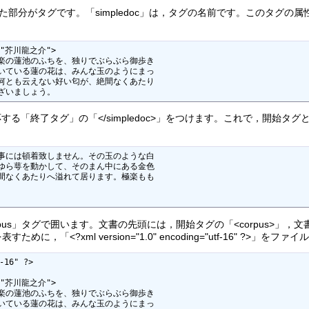
た部分がタグです。「simpledoc」は，タグの名前です。このタグの属
="芥川龍之介">

楽の蓮池のふちを、独りでぶらぶら御歩き

いている蓮の花は、みんな玉のようにまっ

何とも云えない好い匂が、絶間なくあたり

ざいましょう。
「終了タグ」の「</simpledoc>」をつけます。これで，開始タ
事には頓着致しません。その玉のような白

ゆら萼を動かして、そのまん中にある金色

間なくあたりへ溢れて居ります。極楽もも

s」タグで囲います。文書の先頭には，開始タグの「<corpus>」，文書
，「<?xml version="1.0" encoding="utf-16" ?>」
-16" ?>

="芥川龍之介">

楽の蓮池のふちを、独りでぶらぶら御歩き

いている蓮の花は、みんな玉のようにまっ
