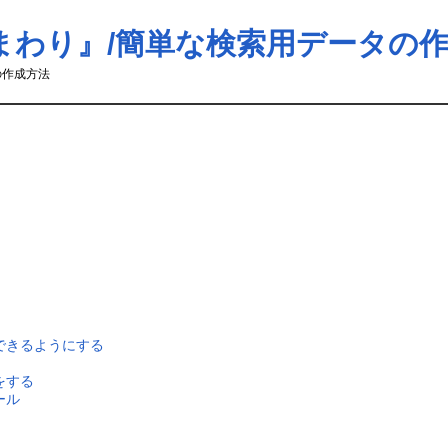
まわり』/簡単な検索用データの
の作成方法
索できるようにする
をする
ール