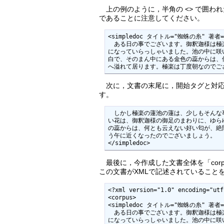
上の例のように，半角の <> で囲われ
であることに注意してください。
<simpledoc タイトル="蜘蛛の糸" 著者
　ある日の事でございます。御釈迦様は極
になっていらっしゃいました。池の中に咲
白で、そのまん中にある金色の蕊からは、
へ溢れて居ります。極楽は丁度朝なのでご
次に，文書の末尾に，開始タグと対応する
す。
　しかし極楽の蓮池の蓮は、少しもそんな
い花は、御釈迦様の御足のまわりに、ゆら
の蕊からは、何とも云えない好い匂が、絶
う午に近くなったのでございましょう。

</simpledoc>
最後に，今作成した文書全体を「corpu
この文書がXMLで記述されていることを表すために
<?xml version="1.0" encoding="utf
<corpus>

<simpledoc タイトル="蜘蛛の糸" 著者
　ある日の事でございます。御釈迦様は極
になっていらっしゃいました。池の中に咲