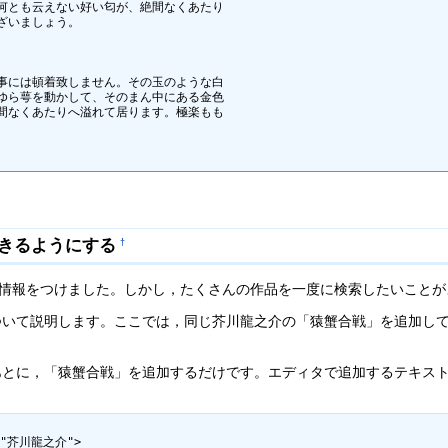
何とも云えない好い匂が、絶間なくあたり

いましょう。

事には頓着致しません。その玉のような白

ゆら萼を動かして、そのまん中にある金色

間なくあたりへ溢れて居ります。極楽もも

できるようにする
†
誌情報をつけました。しかし，たくさんの作品を一度に検索したいこと
いて説明します。ここでは，同じ芥川龍之介の「猿蟹合戦」を追加して
とに，「猿蟹合戦」を追加するだけです。エディタで追加するテキスト
="芥川龍之介">
