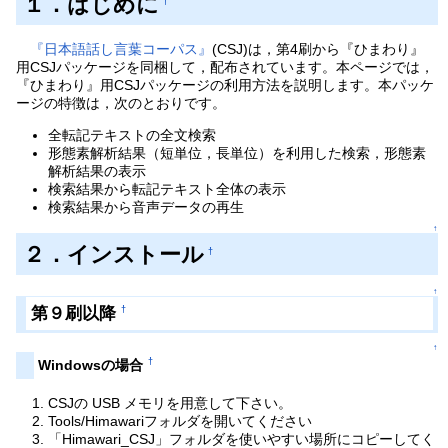
１．はじめに
†
『日本語話し言葉コーパス』
(CSJ)は，第4刷から『ひまわり』
用CSJパッケージを同梱して，配布されています。本ページでは，
『ひまわり』用CSJパッケージの利用方法を説明します。本パッケ
ージの特徴は，次のとおりです。
全転記テキストの全文検索
形態素解析結果（短単位，長単位）を利用した検索，形態素
解析結果の表示
検索結果から転記テキスト全体の表示
検索結果から音声データの再生
↑
２．インストール
†
↑
第９刷以降
†
↑
†
Windowsの場合
CSJの USB メモリを用意して下さい。
Tools/Himawariフォルダを開いてください
「Himawari_CSJ」フォルダを使いやすい場所にコピーしてく