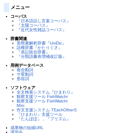
メニュー
コーパス
『日本語話し言葉コーパス』
『太陽コーパス』
『近代女性雑誌コーパス』
辞書関連
形態素解析辞書『UniDic』
語種辞書『かたりぐさ』
『表記統合辞書』
『分類語彙表増補改訂版』
用例データベース
複合動詞
サ変動詞
形容詞
ソフトウェア
全文検索システム『ひまわり』
観察支援ツール FishWatchr
観察支援ツール FishWatchr
Mini
作文支援システム TEachOtherS
『ひまわり』支援ツール
『たんぽぽ』，『プリズム』
成果物の短縮URL
講習会