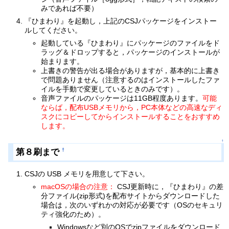
みであれば不要）
『ひまわり』を起動し，上記のCSJパッケージをインストー
ルしてください。
起動している『ひまわり』にパッケージのファイルをド
ラッグ＆ドロップすると，パッケージのインストールが
始まります。
上書きの警告が出る場合がありますが，基本的に上書き
で問題ありません（注意するのはインストールしたファ
イルを手動で変更しているときのみです）。
音声ファイルのパッケージは11GB程度あります。
可能
ならば，配布USBメモリから，PC本体などの高速なディ
スクにコピーしてからインストールすることをおすすめ
します。
↑
第８刷まで
†
CSJの USB メモリを用意して下さい。
macOSの場合の注意：
CSJ更新時に，『ひまわり』の差
分ファイル(zip形式)を配布サイトからダウンロードした
場合は，次のいずれかの対応が必要です（OSのセキュリ
ティ強化のため）。
Windowsなど別のOSでzipファイルをダウンロード