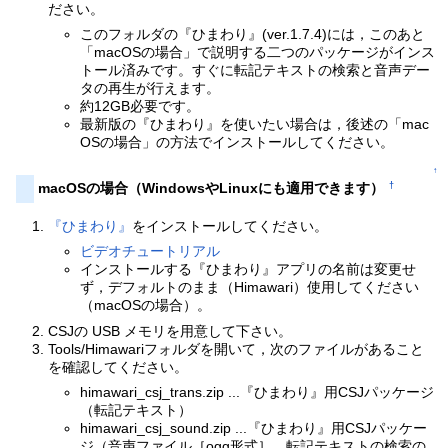
ださい。
このフォルダの『ひまわり』(ver.1.7.4)には，このあと
「macOSの場合」で説明する二つのパッケージがインス
トール済みです。すぐに転記テキストの検索と音声デー
タの再生が行えます。
約12GB必要です。
最新版の『ひまわり』を使いたい場合は，後述の「mac
OSの場合」の方法でインストールしてください。
↑
†
macOSの場合（WindowsやLinuxにも適用できます）
『ひまわり』
をインストールしてください。
ビデオチュートリアル
インストールする『ひまわり』アプリの名前は変更せ
ず，デフォルトのまま（Himawari）使用してください
（macOSの場合）。
CSJの USB メモリを用意して下さい。
Tools/Himawariフォルダを開いて，次のファイルがあること
を確認してください。
himawari_csj_trans.zip ...『ひまわり』用CSJパッケージ
（転記テキスト）
himawari_csj_sound.zip ...『ひまわり』用CSJパッケー
ジ（音声ファイル［ogg形式］，転記テキストの検索の