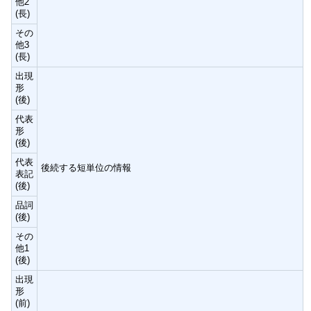
他2
(長)
その
他3
(長)
出現
形
(後)
代表
形
(後)
代表
後続する短単位の情報
表記
(後)
品詞
(後)
その
他1
(後)
出現
形
(前)