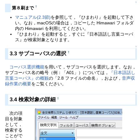
↑
†
第８刷まで
マニュアル(2.3節)
を参照して，『ひまわり』を起動して下さ
い。なお，macOSの場合は，コピーした Himawari フォルダ
内の Himawari を利用してください。
『ひまわり』を起動すると，すぐに『日本語話し言葉コーパ
ス』が検索対象となります。
↑
3.3 サブコーパスの選択
†
コーパス選択機能
を用いて，サブコーパスを選択します。なお，
サブコーパス名の略号（例：「A01」）については，
『日本語話し
言葉コーパス』の概観
の「2.8 ファイルの命名」，および，
音声収
録作業の概要
をご覧ください。
↑
3.4 検索対象の詳細
†
次の項
目を対象
として，
検索する
ことがで