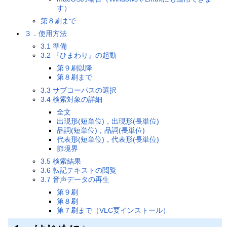
す）
第８刷まで
３．使用方法
3.1 準備
3.2 『ひまわり』の起動
第９刷以降
第８刷まで
3.3 サブコーパスの選択
3.4 検索対象の詳細
全文
出現形(短単位)，出現形(長単位)
品詞(短単位)，品詞(長単位)
代表形(短単位)，代表形(長単位)
節境界
3.5 検索結果
3.6 転記テキストの閲覧
3.7 音声データの再生
第９刷
第８刷
第７刷まで（VLC要インストール）