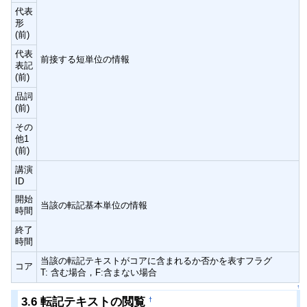
代表
形
(前)
代表
前接する短単位の情報
表記
(前)
品詞
(前)
その
他1
(前)
講演
ID
開始
当該の転記基本単位の情報
時間
終了
時間
当該の転記テキストがコアに含まれるか否かを表すフラグ
コア
T: 含む場合，F:含まない場合
↑
3.6 転記テキストの閲覧
†