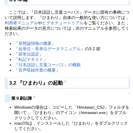
ここでは，『日本語話し言葉コーパス』データに固有の事柄につ
いて説明します。『ひまわり』自体の一般的な使い方については，
利用者マニュアル
や
ビデオチュートリアル
をご覧ください。また，
検索結果のデータの見方については，次のマニュアルを参照してく
ださい。
「
形態論情報の概要
」
「
短単位・長単位データマニュアル
」の3.2 節
「
節単位認定
」
「
転記テキスト
」
『日本語話し言葉コーパス』の概観
「
音声収録作業の概要
」
↑
3.2 『ひまわり』の起動
†
↑
†
第９刷以降
Windowsの場合は，コピーした「Himawari_CSJ」フォルダを
開いて，『ひまわり』のアイコン（himawari.exe）をダブル
クリックしてください。
macOSは，インストールした『ひまわり』をダブルクリック
してください。