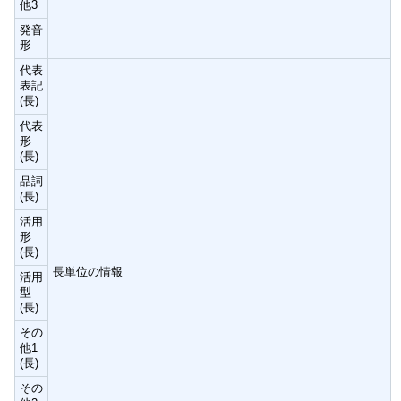
他3
発音
形
代表
表記
(長)
代表
形
(長)
品詞
(長)
活用
形
(長)
長単位の情報
活用
型
(長)
その
他1
(長)
その