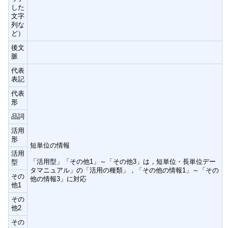
した
文字
列な
ど）
後文
脈
代表
表記
代表
形
品詞
活用
形
短単位の情報
活用
「活用型」「その他1」～「その他3」は，短単位・長単位デー
型
タマニュアル」の「活用の種類」，「その他の情報1」～「その
その
他の情報3」に対応
他1
その
他2
その