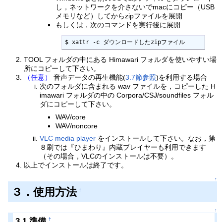
し，ネットワークを介さないでmacにコピー（USB
メモリなど）してからzipファイルを展開
もしくは，次のコマンドを実行後に展開
$ xattr -c ダウンロードしたzipファイル
TOOL フォルダの中にある Himawari フォルダを使いやすい場
所にコピーして下さい。
（任意）
音声データの再生機能(
3.7節参照
)を利用する場合
次のフォルダに含まれる wav ファイルを，コピーした H
imawari フォルダの中の Corpora/CSJ/soundfiles フォル
ダにコピーして下さい。
WAV/core
WAV/noncore
VLC media player
をインストールして下さい。なお，第
８刷では『ひまわり』内蔵プレイヤーも利用できます
（その場合，VLCのインストールは不要）。
以上でインストールは終了です。
↑
３．使用方法
†
↑
3.1 準備
†