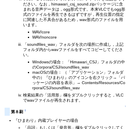
ださい。なお，himawari_csj_sound.zipパッケージに含
まれる音声データは，ogg形式です。本来VLCでもogg形
式のファイルを再生できるはずですが，再生位置の指定
に関連した不具合があるため，wav形式のファイルを用
います。
WAV/core
WAV/noncore
「soundfiles_wav」フォルダを次の場所に作成し，上記
フォルダ内からwavファイルをすべてコピーしてくださ
い。
Windowsの場合： 「Himawari_CSJ」フォルダの中
のCorpora/CSJ/soundfiles_wav
macOSの場合： （「アプリケーション」フォルダ
中の）『ひまわり』のアイコンを右クリック→「パ
ッケージの内容を表示」→ Contents/Resources/Co
rpora/CSJ/soundfiles_wav
検索結果の「活用形」欄をダブルクリックすると，VLC
でwavファイルが再生されます。
↑
†
第８刷
『ひまわり』内蔵プレイヤーの場合
「品詞」もしくは「発音形」欄をダブルクリックしてく