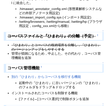
l に統合した。
.himawari_annotator_config.xml (形態素解析システムな
どの外部アノテータ用設定)
.himawari_import_config.sys (インポート用設定)
/setting/browsers, /setting/manual, /setting/hp (ブラウザ
用設定，config_xxx.xmlから移動）
↑
コーパスファイルと『ひまわり』の分離（予定）
†
『ひまわり』とコーパスの格納場所を分離し，『ひまわり』
のバージョンアップをしやすくする
管理が煩雑になるため，中止した。その代わり，コーパス管
理機能を追加
↑
コーパス管理機能
†
別の『ひまわり』からコーパスを移行する機能
起動中の『ひまわり』に古いバージョンの『ひまわり』
のフォルダをドラッグ＆ドロップする
インストールされたコーパスを削除する機能
[ファイル]→[コーパス選択]で削除ボタンを追加
↑