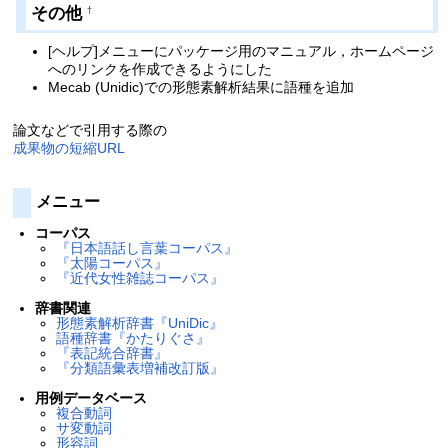
その他
†
[ヘルプ]メニューにパッケージ用のマニュアル，ホームページ
へのリンクを作成できるようにした
Mecab (Unidic)での形態素解析結果に語種を追加
論文などで引用する際の
成果物の短縮URL
メニュー
コーパス
『日本語話し言葉コーパス』
『太陽コーパス』
『近代女性雑誌コーパス』
辞書関連
形態素解析辞書『UniDic』
語種辞書『かたりぐさ』
『表記統合辞書』
『分類語彙表増補改訂版』
用例データベース
複合動詞
サ変動詞
形容詞