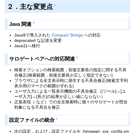
２．主な変更点
†
↑
Java 関連
†
Java9で導入された
Compact Strings
への対応
deprecated な記述を変更
Java11へ移行
↑
サロゲートペアへの対応関連
†
検索オプションの検索範囲，前後文脈長の指定に関する不具
合修正(検索範囲，前後文脈長が正しく指定できない)
ブラウザによる全文表示時に発生する不具合修正(検索文字列
表示用のマークの範囲がずれる)
ユーザ入力による一覧表示機能の不具合修正（[ツール]→[ユ
ーザ入力]→[長さ]の結果が正しい値にならない）
正規表現（.など）での全文検索時に個々のサロゲートが照合
対象になる不具合を修正
↑
設定ファイルの統合
†
次の設定，および，設定ファイルを .himawari_sys_config.xm