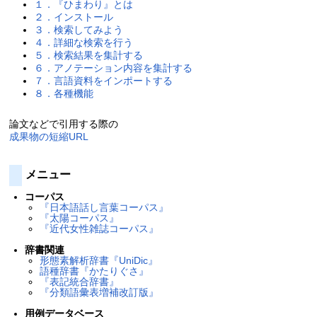
１．『ひまわり』とは
２．インストール
３．検索してみよう
４．詳細な検索を行う
５．検索結果を集計する
６．アノテーション内容を集計する
７．言語資料をインポートする
８．各種機能
論文などで引用する際の
成果物の短縮URL
メニュー
コーパス
『日本語話し言葉コーパス』
『太陽コーパス』
『近代女性雑誌コーパス』
辞書関連
形態素解析辞書『UniDic』
語種辞書『かたりぐさ』
『表記統合辞書』
『分類語彙表増補改訂版』
用例データベース